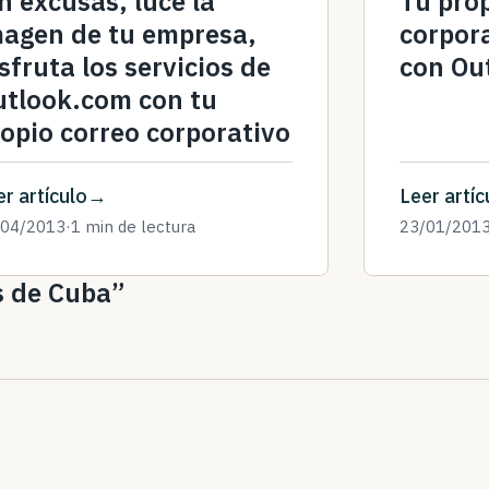
n excusas, luce la
Tu pro
magen de tu empresa,
corpora
sfruta los servicios de
con Ou
utlook.com con tu
opio correo corporativo
r artículo
Leer artíc
/04/2013
·
1 min de lectura
23/01/201
s de Cuba”