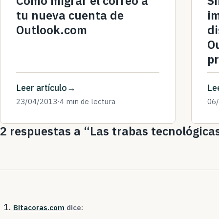
Cómo migrar el correo a
Si
tu nueva cuenta de
i
Outlook.com
di
O
pr
Leer artículo
Lee
23/04/2013
·
4 min de lectura
06
2 respuestas a “Las trabas tecnológica
Bitacoras.com
dice: