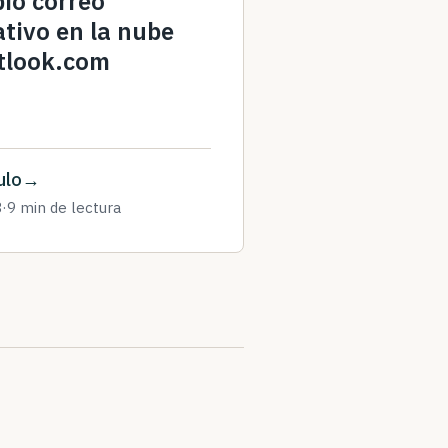
pio correo
tivo en la nube
tlook.com
ulo
3
·
9 min de lectura