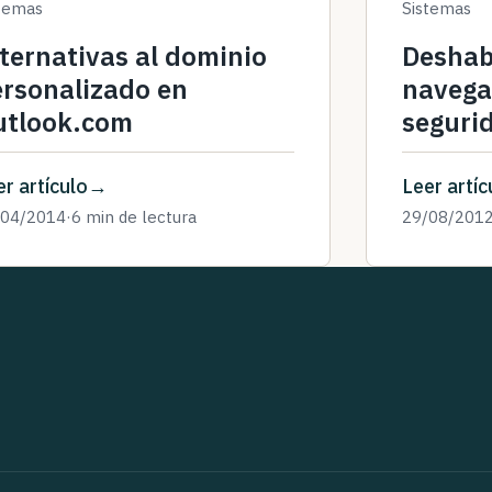
temas
Sistemas
ternativas al dominio
Deshabi
ersonalizado en
navegad
utlook.com
seguri
r artículo
Leer artíc
/04/2014
·
6 min de lectura
29/08/201