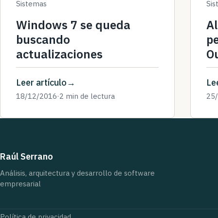
Sistemas
Sis
Windows 7 se queda
Al
buscando
p
actualizaciones
O
Leer artículo
Lee
18/12/2016
·
2 min de lectura
25
Raúl Serrano
Análisis, arquitectura y desarrollo de software
empresarial
Política de privacidad