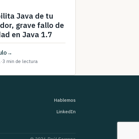
lita Java de tu
or, grave fallo de
dad en Java 1.7
ulo
2
·
3 min de lectura
Hablemos
LinkedIn